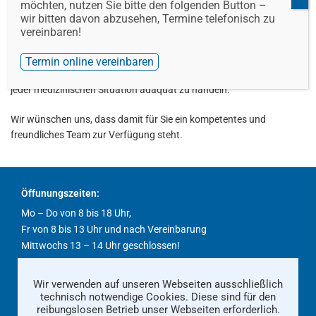
möchten, nutzen Sie bitte den folgenden Button –
wir bitten davon abzusehen, Termine telefonisch zu
Selbstverständlich gehen wir Ihnen auch zur Hand, wenn ihre
vereinbaren!
Mobilität eingeschränkt ist und helfen zum Beispiel bei der
Durchführung der Ultraschalluntersuchungen. Durch regelmäßige
Termin online vereinbaren
Schulungen und Simulation von Notfallsituationen versuchen wir, in
jeder medizinischen Situation adäquat zu handeln.
Wir wünschen uns, dass damit für Sie ein kompetentes und
freundliches Team zur Verfügung steht.
Öffunungszeiten:
Mo – Do von 8 bis 18 Uhr,
Fr von 8 bis 13 Uhr und nach Vereinbarung
Mittwochs 13 – 14 Uhr geschlossen!
Wir verwenden auf unseren Webseiten ausschließlich
Kontakt
Impressum
Datenschutz
technisch notwendige Cookies. Diese sind für den
reibungslosen Betrieb unser Webseiten erforderlich.