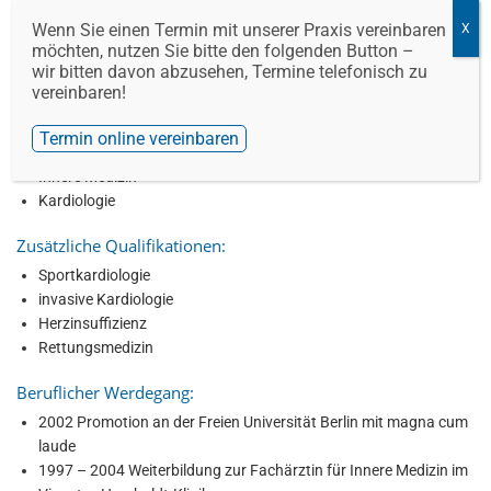
Studienorte
Wenn Sie einen Termin mit unserer Praxis vereinbaren
Universität Tübingen
möchten, nutzen Sie bitte den folgenden Button –
Freie Universität Berlin
wir bitten davon abzusehen, Termine telefonisch zu
vereinbaren!
Approbation: 1997
Termin online vereinbaren
Fachgebiete
Innere Medizin
Kardiologie
Zusätzliche Qualifikationen:
Sportkardiologie
invasive Kardiologie
Herzinsuffizienz
Rettungsmedizin
Beruflicher Werdegang:
2002 Promotion an der Freien Universität Berlin mit magna cum
laude
1997 – 2004 Weiterbildung zur Fachärztin für Innere Medizin im