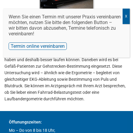
Wenn Sie einen Termin mit unserer Praxis vereinbaren
Bild: Laufbandergometrie
möchten, nutzen Sie bitte den folgenden Button –
wir bitten davon abzusehen, Termine telefonisch zu
vereinbaren!
Der Fahrrad-Belastungstest kann auch gleichwertig als sogenannte
Laufbandergometrie durchgeführt werden. Diese Untersuchung ist
Termin online vereinbaren
für Patienten vorgesehen, die z.B. Schwierigkeiten mit der Mechanik
beim Fahrradfahren haben oder die Fahrradfahren nicht gelernt
haben und deshalb besser laufen können. Daneben wird es bei
Gefäß-Patienten zur Gehstrecken-Bestimmung eingesetzt. Diese
Untersuchung wird – ähnlich wie die Ergometrie – begleitet von
gleichzeitiger EKG-Ableitung sowie Bestimmung von Puls und
Blutdruck. Sie können im Arztgespräch mit Ihrem Arzt besprechen,
ob Sie lieber einen Fahrrad-Belastungstest oder eine
Laufbandergometrie durchführen möchten.
Öffunungszeiten:
Mo – Do von 8 bis 18 Uhr,