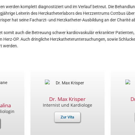
werden komplett diagnostiziert und im Verlauf betreut. Die Behandlung b
angjährige Leiterin des Herzkatheterlabors des Herzzentrums Cottbus übe
Krisper hat seine Facharzt- und Herzkatheter-Ausbildung an der Charité ab
 somit auch die Betreuung schwer kardiovaskulär erkrankter Patienten, i
 den Herz-OP. Auch dringliche Herzkatheteruntersuchungen, sowie Schluc
rt werden.
Dr. Max Krisper
D
alina
Internist und Kardiologe
diologin
Zur Vita