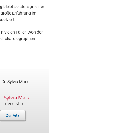
leibt so stets „in einer
r große Erfahrung im
solviert.
n vielen Fällen „von der
kechokardiographien
r. Sylvia Marx
Internistin
Zur Vita