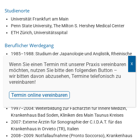
Studienorte
Universität Frankfurt am Main
Penn State University, The Milton S. Hershey Medical Center
ETH Zürich, Universitätsspital
Beruflicher Werdegang
1985–1988: Studium der Japanologie und Anglistik, Rheinische
Friedrich-Wilhelm-Universität Bonn
Wenn Sie einen Termin mit unserer Praxis vereinbaren
1995–1996: Wissenschaftliche Mitarbeiterin am
möchten, nutzen Sie bitte den folgenden Button –
Chemotherapeutischen Forschungsinstitut (Georg-Speyer-Haus,
wir bitten davon abzusehen, Termine telefonisch zu
Abteilung für Molekulare Diagnostik), Entwicklung einer PCR für
vereinbaren!
das Hepatitis G Virus, Frankfurt am Main
1996: Promotion mit magna cum laude, Universität Frankfurt
Termin online vereinbaren
am Main
1997–2004: Weiterbildung zur Fachärztin für Innere Medizin,
Krankenhaus Bad Soden, Kliniken des Main Taunus Kreises
2007: Externe Ärztin für Sonographie der C.I.D.A.T. für das
Krankenhaus in Orvieto (TR), Italien
2008–2009: Notfallaufnahme (Pronto Soccorso), Krankenhaus